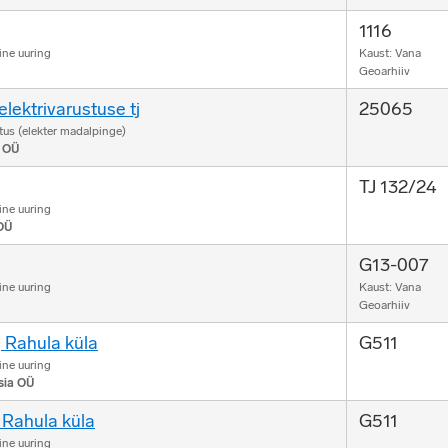
1116
ine uuring
Kaust: Vana
Geoarhiiv
elektrivarustuse tj
25065
us (elekter madalpinge)
i OÜ
TJ 132/24
ine uuring
OÜ
G13-007
ine uuring
Kaust: Vana
Geoarhiiv
, Rahula küla
G511
ine uuring
sia OÜ
 Rahula küla
G511
ine uuring