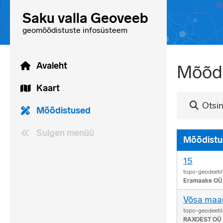
Saku valla Geoveeb
geomõõdistuste infosüsteem
Avaleht
Mõõd
Kaart
Otsi
Mõõdistused
Sulgen menüü
Mõõdistu
15
topo-geodeetil
Eramaake OÜ
Võsa maa
topo-geodeetil
RAXOEST OÜ