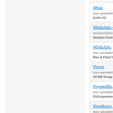
Võsa
topo-geodeetil
EmPe OÜ
Võidutalu 
teostusmõõdist
Geoplan Eest
Võidutalu
topo-geodeetil
Mau & Pojad 
Vironi
topo-geodeetil
OÜ RM Grupp
Vingipõllu
topo-geodeetil
Ehitusgeodee
Vingikuru,
topo-geodeetil