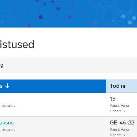
istused
ng
s
Töö nr
15
ine uuring
Kaust: Vana
Geoarhiiv
üksus
GE-46-22
ine uuring
Kaust: Vana
Geoarhiiv